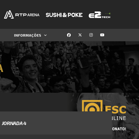
INFORMAÇÕES
A
JORNADA 4