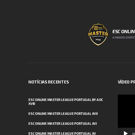
ESC ONLI
A MAIOR COMPET
NOTÍCIAS RECENTES
VÍDEO 
Reprodut
ESC ONLINE MASTER LEAGUE PORTUGAL BY AOC
XVIII
de
vídeo
ESC ONLINE MASTER LEAGUE PORTUGAL XVII
ESC ONLINE MASTER LEAGUE PORTUGAL XVI
ESC ONLINE MASTER LEAGUE PORTUGAL XV
0