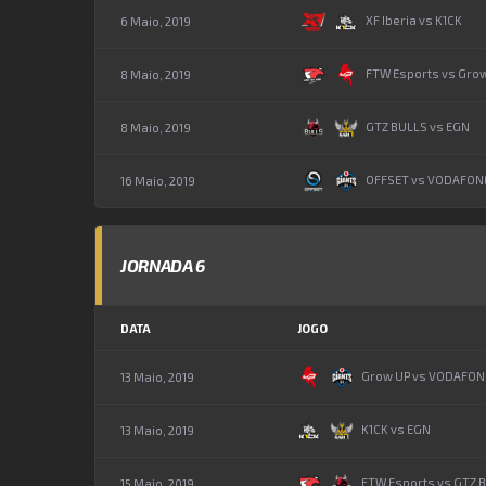
XF Iberia vs K1CK
6 Maio, 2019
FTW Esports vs Gro
8 Maio, 2019
GTZ BULLS vs EGN
8 Maio, 2019
OFFSET vs VODAFON
16 Maio, 2019
JORNADA 6
DATA
JOGO
Grow UP vs VODAFON
13 Maio, 2019
K1CK vs EGN
13 Maio, 2019
FTW Esports vs GTZ 
15 Maio, 2019