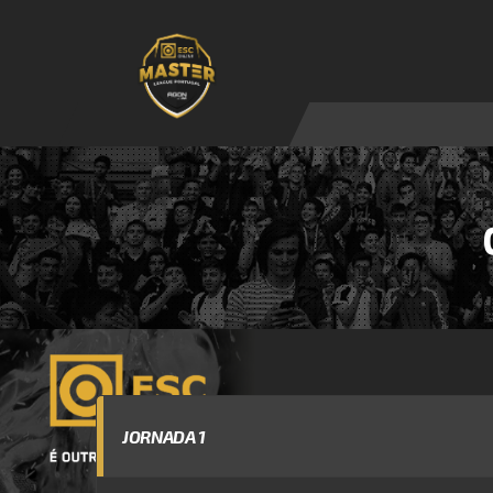
JORNADA 1