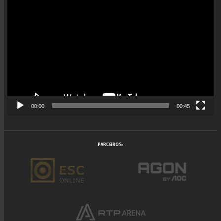
Reprodutor
de
vídeo
00:00
00:45
PARCEIROS: