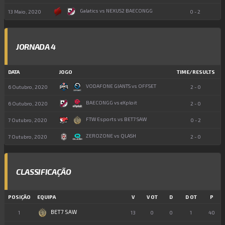
Galatics vs NEXUS2 BAECONGG
13 Maio, 2020
0 - 2
JORNADA 4
DATA
JOGO
TIME/RESULTS
VODAFONE GIANTS vs OFFSET
6 Outubro, 2020
2 - 0
BAECONGG vs eXploit
6 Outubro, 2020
2 - 0
FTW Esports vs BET7 SAW
7 Outubro, 2020
0 - 2
ZEROZONE vs QLASH
7 Outubro, 2020
2 - 0
CLASSIFICAÇÃO
POSIÇÃO
EQUIPA
V
V OT
D
D OT
P
BET7 SAW
1
13
0
0
1
40