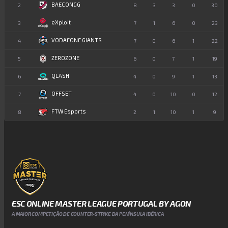
BAECONGG
2
8
3
3
0
30
eXploit
3
7
1
6
0
23
VODAFONE GIANTS
4
7
0
6
1
22
ZEROZONE
5
6
0
7
1
19
QLASH
6
4
0
9
1
13
OFFSET
7
4
0
10
0
12
FTW Esports
8
2
1
10
1
9
ESC ONLINE MASTER LEAGUE PORTUGAL BY AGON
A MAIOR COMPETIÇÃO DE COUNTER-STRIKE DA PENÍNSULA IBÉRICA