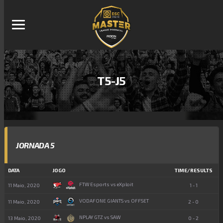
T5-J5
JORNADA 5
DATA
JOGO
TIME/RESULTS
FTW Esports vs eXploit
11 Maio, 2020
1 - 1
VODAFONE GIANTS vs OFFSET
11 Maio, 2020
2 - 0
NPLAY GTZ vs SAW
13 Maio, 2020
0 - 2