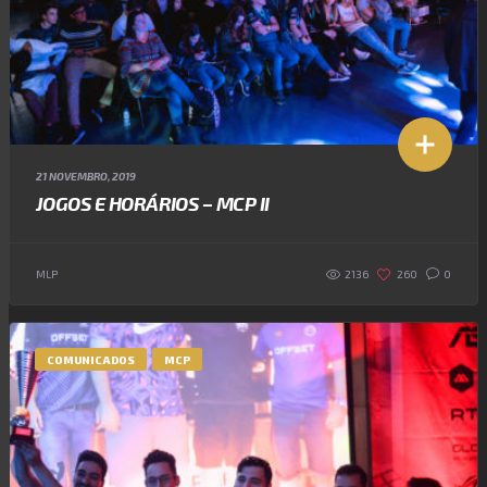
21 NOVEMBRO, 2019
JOGOS E HORÁRIOS – MCP II
2136
MLP
260
0
COMUNICADOS
MCP