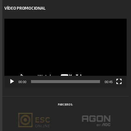
VÍDEO PROMOCIONAL
Reprodutor
de
vídeo
00:00
00:45
PARCEIROS: