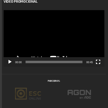
VÍDEO PROMOCIONAL
Reprodutor
de
vídeo
00:00
00:45
PARCEIROS: