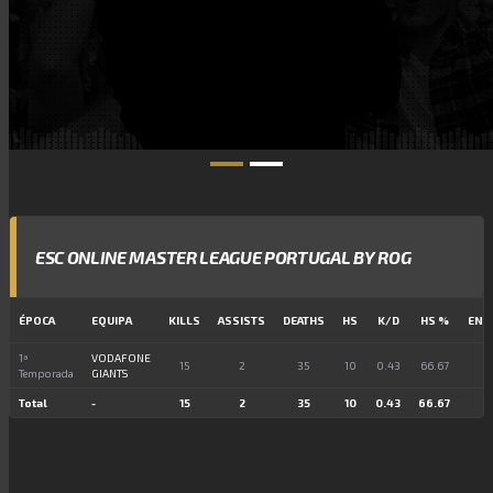
ESC ONLINE MASTER LEAGUE PORTUGAL BY ROG
ÉPOCA
EQUIPA
KILLS
ASSISTS
DEATHS
HS
K/D
HS %
ENT
1ª
VODAFONE
15
2
35
10
0.43
66.67
1
Temporada
GIANTS
Total
-
15
2
35
10
0.43
66.67
1