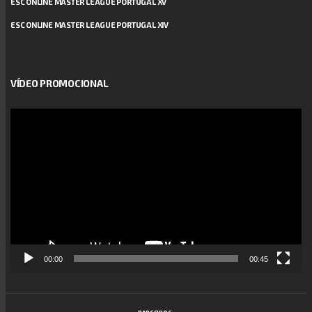
ESC ONLINE MASTER LEAGUE PORTUGAL XV
ESC ONLINE MASTER LEAGUE PORTUGAL XIV
VÍDEO PROMOCIONAL
Reprodutor
de
vídeo
00:00
00:45