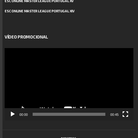
ESC ONLINE MASTER LEAGUE PORTUGAL XV
ESC ONLINE MASTER LEAGUE PORTUGAL XIV
VÍDEO PROMOCIONAL
Reprodutor
de
vídeo
00:00
00:45