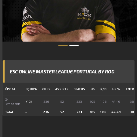
ESC ONLINE MASTER LEAGUE PORTUGAL BY ROG
ÉPOCA
EQUIPA
KILLS
ASSISTS
DEATHS
HS
K/D
HS %
ENTRY
2ª
K1CK
236
52
223
105
1.06
44.49
38
Temporada
Total
-
236
52
223
105
1.06
44.49
38