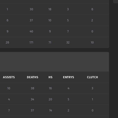
1
30
18
3
6
6
37
10
5
2
9
40
9
7
0
26
171
71
32
10
ASSISTS
DEATHS
HS
ENTRYS
CLUTCH
10
38
16
4
3
4
34
20
5
1
7
37
14
2
0