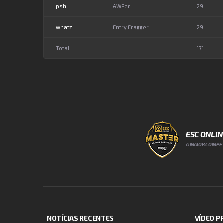
psh
AWPer
29
whatz
Entry Fragger
29
Total
171
ESC ONLI
A MAIOR COMPET
NOTÍCIAS RECENTES
VÍDEO 