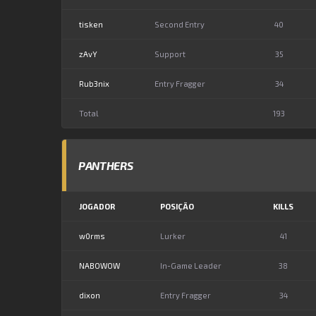
tisken
Second Entry
40
zAvY
Support
35
Rub3nix
Entry Fragger
34
Total
193
PANTHERS
JOGADOR
POSIÇÃO
KILLS
w0rms
Lurker
41
NABOWOW
In-Game Leader
38
dixon
Entry Fragger
34