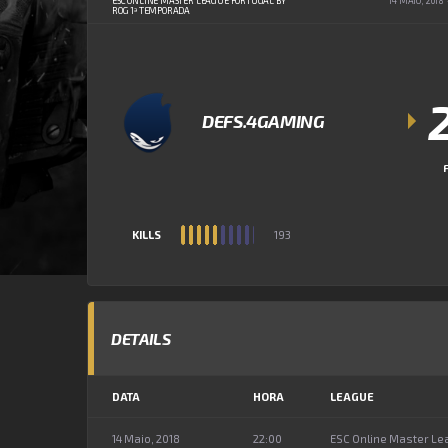
ESC ONLINE MASTER LEAGUE PORTUGAL BY
14 MAIO, 2018
ROG 1ª TEMPORADA
DEFS.4GAMING
KILLS
193
DETAILS
DATA
HORA
LEAGUE
14 Maio, 2018
22:00
ESC Online Master Le