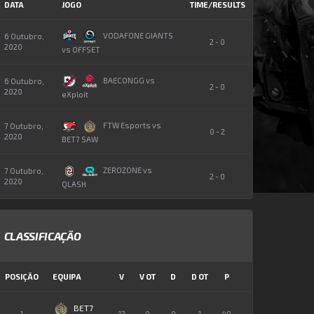
DATA
JOGO
TIME/RESULTS
VODAFONE GIANTS
6 Outubro,
2 - 0
2020
vs OFFSET
BAECONGG vs
6 Outubro,
2 - 0
2020
eXploit
FTW Esports vs
7 Outubro,
0 - 2
2020
BET7 SAW
ZEROZONE vs
7 Outubro,
2 - 0
2020
QLASH
CLASSIFICAÇÃO
POSIÇÃO
EQUIPA
V
V OT
D
D OT
P
BET7
1
13
0
0
1
40