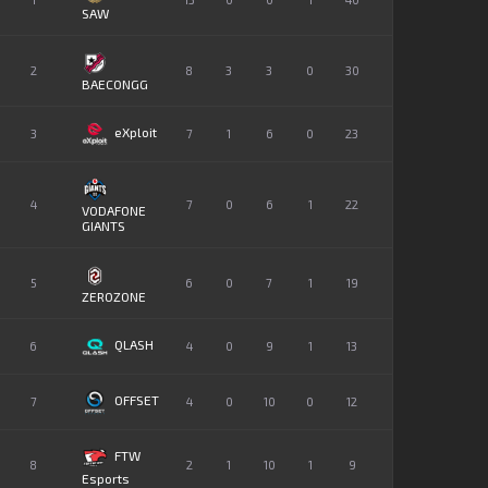
SAW
2
8
3
3
0
30
BAECONGG
eXploit
3
7
1
6
0
23
4
7
0
6
1
22
VODAFONE
GIANTS
5
6
0
7
1
19
ZEROZONE
QLASH
6
4
0
9
1
13
OFFSET
7
4
0
10
0
12
FTW
8
2
1
10
1
9
Esports