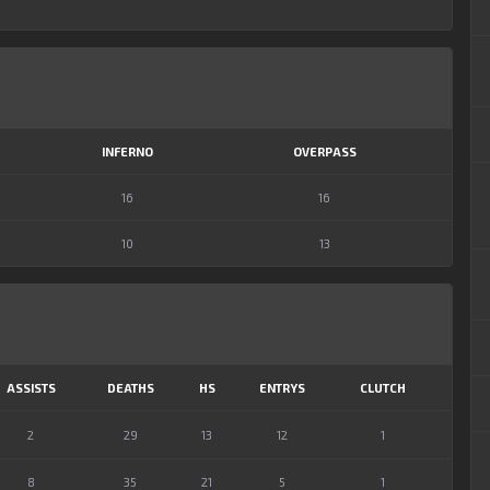
INFERNO
OVERPASS
16
16
10
13
ASSISTS
DEATHS
HS
ENTRYS
CLUTCH
2
29
13
12
1
8
35
21
5
1