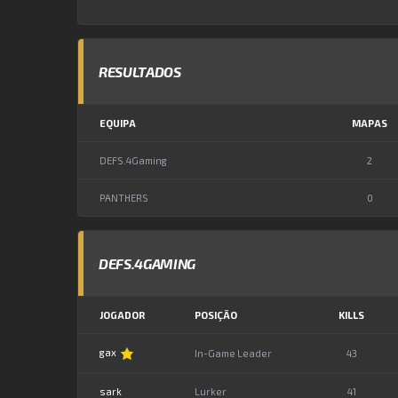
RESULTADOS
EQUIPA
MAPAS
DEFS.4Gaming
2
PANTHERS
0
DEFS.4GAMING
JOGADOR
POSIÇÃO
KILLS
gax
In-Game Leader
43
sark
Lurker
41