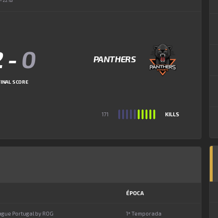
22:00
2
-
0
PANTHERS
FINAL SCORE
171
KILLS
ÉPOCA
ague Portugal by ROG
1ª Temporada