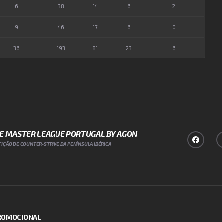
6
38
14
6
2
9
46
17
6
0
36
193
81
23
6
NE MASTER LEAGUE PORTUGAL BY AGON
IÇÃO DE COUNTER-STRIKE DA PENÍNSULA IBÉRICA
PROMOCIONAL