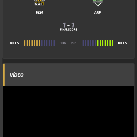
EGN
ASP
1
-
1
FINAL SCORE
KILLS
196
196
KILLS
VÍDEO