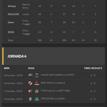
Second
k0mpa
42
11
41
23
7
1
Entry
SOULZOR
Lurker
40
5
37
16
2
2
Entry
dixon
39
7
39
20
3
2
Fragger
Entry
SYON
23
6
45
7
2
0
Fragger
Total
196
41
196
93
24
10
JORNADA 4
DATA
JOGO
TIME/RESULTS
VODAFONE GIANTS vs OFFSET
6 Outubro, 2020
2 - 0
BAECONGG vs eXploit
6 Outubro, 2020
2 - 0
FTW Esports vs BET7 SAW
7 Outubro, 2020
0 - 2
ZEROZONE vs QLASH
7 Outubro, 2020
2 - 0