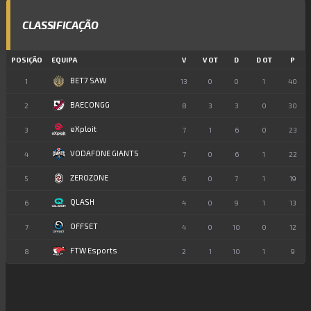
CLASSIFICAÇÃO
POSIÇÃO
EQUIPA
V
V OT
D
D OT
P
BET7 SAW
1
13
0
0
1
40
BAECONGG
2
8
3
3
0
30
eXploit
3
7
1
6
0
23
VODAFONE GIANTS
4
7
0
6
1
22
ZEROZONE
5
6
0
7
1
19
QLASH
6
4
0
9
1
13
OFFSET
7
4
0
10
0
12
FTW Esports
8
2
1
10
1
9