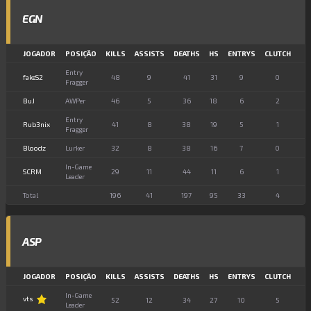
EGN
JOGADOR
POSIÇÃO
KILLS
ASSISTS
DEATHS
HS
ENTRYS
CLUTCH
Entry
fakeS2
48
9
41
31
9
0
Fragger
BuJ
AWPer
46
5
36
18
6
2
Entry
Rub3nix
41
8
38
19
5
1
Fragger
Bloodz
Lurker
32
8
38
16
7
0
In-Game
SCRM
29
11
44
11
6
1
Leader
Total
196
41
197
95
33
4
ASP
JOGADOR
POSIÇÃO
KILLS
ASSISTS
DEATHS
HS
ENTRYS
CLUTCH
In-Game
vts
52
12
34
27
10
5
Leader