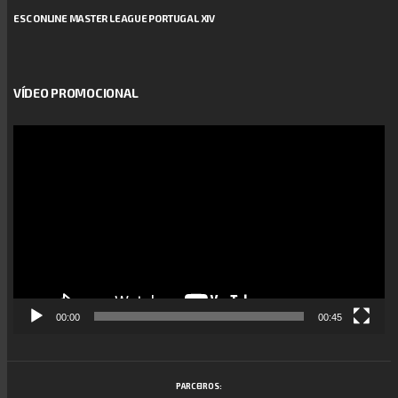
ESC ONLINE MASTER LEAGUE PORTUGAL XIV
VÍDEO PROMOCIONAL
Reprodutor
de
vídeo
00:00
00:45
PARCEIROS: