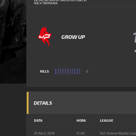
ESC ONLINE MASTER LEAGUE PORTUGAL BY
ROG 3ª TEMPORADA
GROW UP
KILLS
0
DETAILS
DATA
HORA
LEAGUE
25 Abril, 2019
21:00
ESC Online Master Le