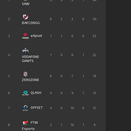
SAW
2
8
3
3
0
30
BAECONGG
eXploit
3
7
1
6
0
23
4
7
0
6
1
22
VODAFONE
GIANTS
5
6
0
7
1
19
ZEROZONE
QLASH
6
4
0
9
1
13
OFFSET
7
4
0
10
0
12
FTW
8
2
1
10
1
9
Esports