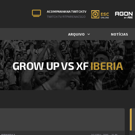
ACOMPANHA NA TWITCH.TV
TWITCH.TV/RTPARENACSGO
ARQUIVO
NOTÍCIAS
GROW UP VS XF
IBERIA