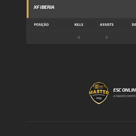
XF IBERIA
POSIÇÃO
KILLS
ASSISTS
DE
0
0
ESC ONLI
A MAIOR COMPET