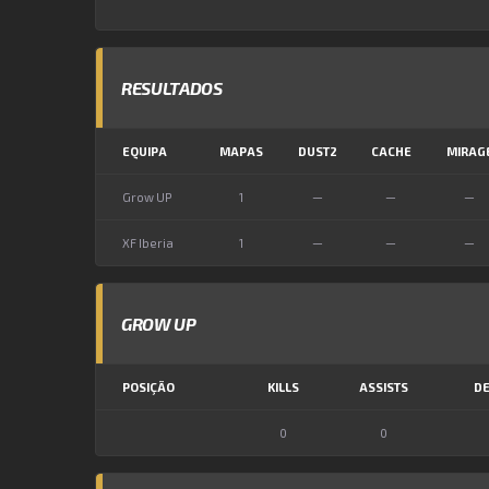
RESULTADOS
EQUIPA
MAPAS
DUST2
CACHE
MIRAG
Grow UP
1
—
—
—
XF Iberia
1
—
—
—
GROW UP
POSIÇÃO
KILLS
ASSISTS
DE
0
0