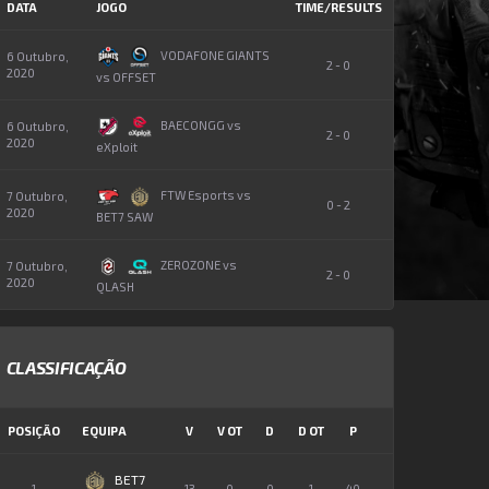
DATA
JOGO
TIME/RESULTS
VODAFONE GIANTS
6 Outubro,
2 - 0
2020
vs OFFSET
BAECONGG vs
6 Outubro,
2 - 0
2020
eXploit
FTW Esports vs
7 Outubro,
0 - 2
2020
BET7 SAW
ZEROZONE vs
7 Outubro,
2 - 0
2020
QLASH
CLASSIFICAÇÃO
POSIÇÃO
EQUIPA
V
V OT
D
D OT
P
BET7
1
13
0
0
1
40