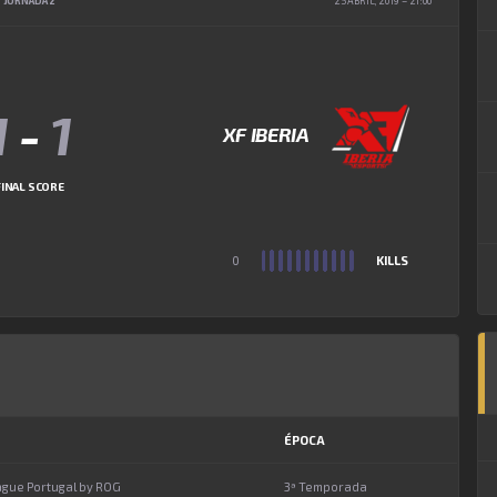
JORNADA 2
25 ABRIL, 2019
21:00
1
-
1
XF IBERIA
FINAL SCORE
0
KILLS
ÉPOCA
ague Portugal by ROG
3ª Temporada