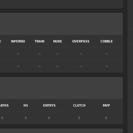
E
INFERNO
TRAIN
NUKE
OVERPASS
COBBLE
—
—
—
—
—
—
—
—
—
—
ATHS
HS
ENTRYS
CLUTCH
MVP
0
0
0
0
0