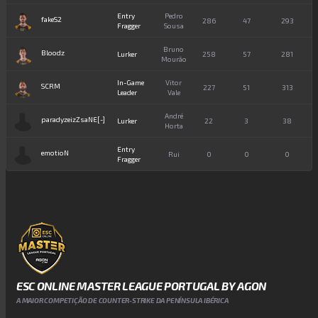
Entry
Pedro
fakeS2
286
47
293
1
Fragger
Sousa
Bruno
Bloodz
Lurker
258
57
281
1
Mourão
In-Game
Vitor
SCRM
227
51
313
Leader
Vale
André
paradyzeizZsaNE[-]
Lurker
22
3
38
Horta
Entry
emotioN
Rui
0
0
0
Fragger
ESC ONLINE MASTER LEAGUE PORTUGAL BY AGON
A MAIOR COMPETIÇÃO DE COUNTER-STRIKE DA PENÍNSULA IBÉRICA