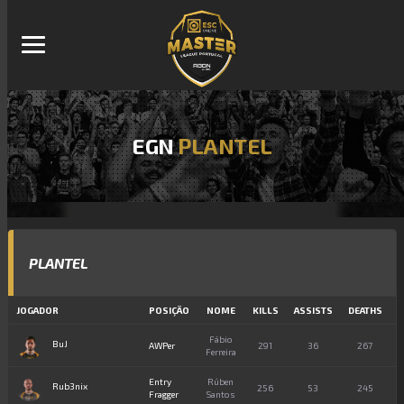
EGN
PLANTEL
PLANTEL
JOGADOR
POSIÇÃO
NOME
KILLS
ASSISTS
DEATHS
Fábio
BuJ
AWPer
291
36
267
Ferreira
Entry
Rúben
Rub3nix
256
53
245
1
Fragger
Santos