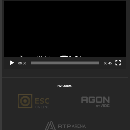
Reprodutor
de
vídeo
00:00
00:45
PARCEIROS: