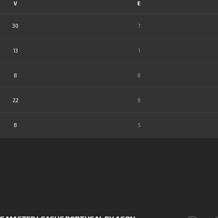
V
E
30
7
13
1
8
8
22
9
8
5