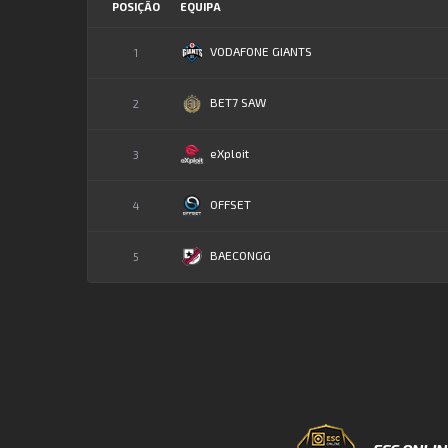
POSIÇÃO
EQUIPA
VODAFONE GIANTS
1
BET7 SAW
2
eXploit
3
OFFSET
4
BAECONGG
5