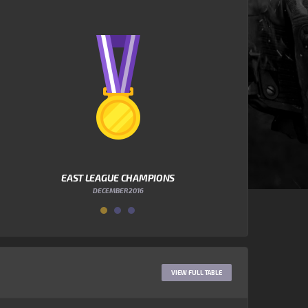
EAST LEAGUE CHAMPIONS
WES
DECEMBER 2016
VIEW FULL TABLE