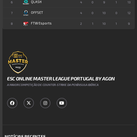
QLASH
6
4
0
9
1
13
OFFSET
7
4
0
10
0
12
FTW Esports
8
2
1
10
1
9
ESC ONLINE MASTER LEAGUE PORTUGAL BY AGON
A MAIOR COMPETIÇÃO DE COUNTER-STRIKE DA PENÍNSULA IBÉRICA
NOTÍCIAS RECENTES