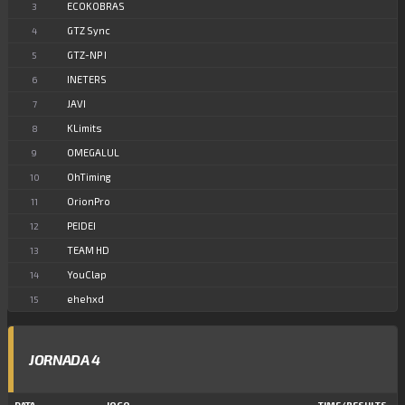
ECOKOBRAS
3
GTZ Sync
4
GTZ-NP I
5
INETERS
6
JAVI
7
KLimits
8
OMEGALUL
9
OhTiming
10
OrionPro
11
PEIDEI
12
TEAM HD
13
YouClap
14
ehehxd
15
JORNADA 4