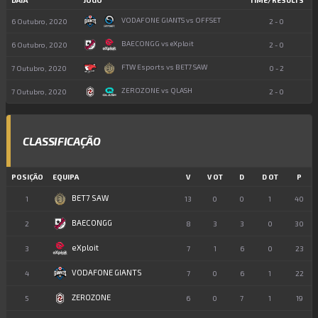
DATA
JOGO
TIME/RESULTS
VODAFONE GIANTS vs OFFSET
6 Outubro, 2020
2 - 0
BAECONGG vs eXploit
6 Outubro, 2020
2 - 0
FTW Esports vs BET7 SAW
7 Outubro, 2020
0 - 2
ZEROZONE vs QLASH
7 Outubro, 2020
2 - 0
CLASSIFICAÇÃO
POSIÇÃO
EQUIPA
V
V OT
D
D OT
P
BET7 SAW
1
13
0
0
1
40
BAECONGG
2
8
3
3
0
30
eXploit
3
7
1
6
0
23
VODAFONE GIANTS
4
7
0
6
1
22
ZEROZONE
5
6
0
7
1
19