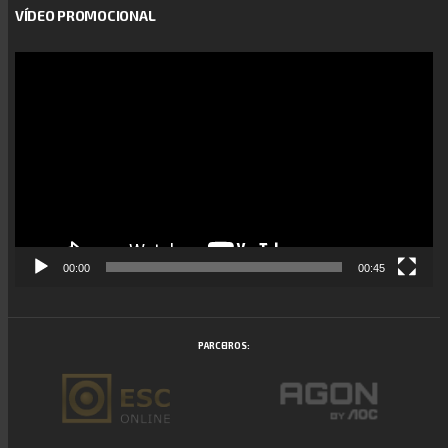
VÍDEO PROMOCIONAL
Reprodutor
de
vídeo
00:00
00:45
PARCEIROS: