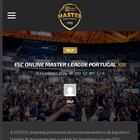
MLP
ESC ONLINE MASTER LEAGUE PORTUGAL
XIII
3151
780
0
13 FEVEREIRO, 2024
MLP
MLP
A E2TECH, empresa promotora dos maiores eventos de Esports e
Gaming Portugueses tem o prazer de anunciar o circuito ESC