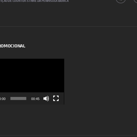
IÇÃO DE COUNTER-STRIKE DA PENÍNSULA IBÉRICA
PROMOCIONAL
or
0:00
00:45