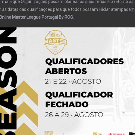
orma a que Organizações possam planear as suas férias e o retorno às
r as datas das qualificações para que todos possam iniciar atempada
Online Master League Portugal By ROG
.