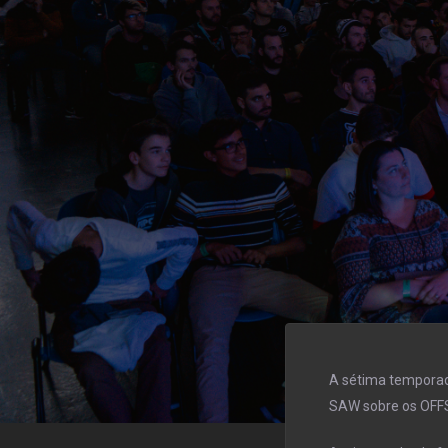
A sétima tempora
SAW sobre os OFFS