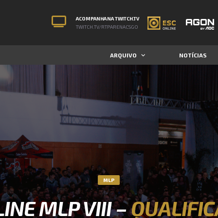
ACOMPANHA NA TWITCH.TV
TWITCH.TV/RTPARENACSGO
ARQUIVO
NOTÍCIAS
MLP
INE MLP VIII –
QUALIFI