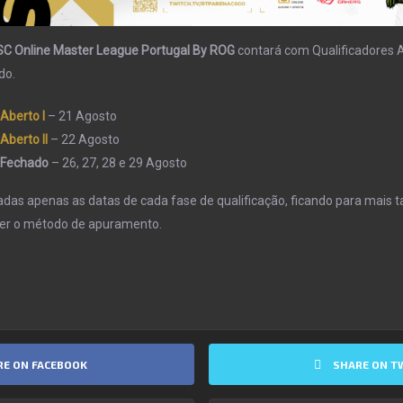
SC Online
Master League Portugal
By ROG
contará com Qualificadores A
do.
 Aberto I
– 21 Agosto
Aberto II
– 22 Agosto
r Fechado
– 26, 27, 28 e 29 Agosto
adas apenas as datas de cada fase de qualificação, ficando para mais t
rer o método de apuramento.
RE ON FACEBOOK
SHARE ON T