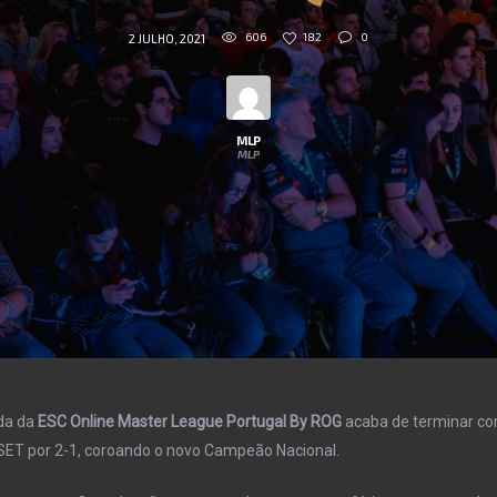
606
182
0
2 JULHO, 2021
MLP
MLP
da da
ESC Online Master League Portugal By ROG
acaba de terminar com
ET por 2-1, coroando o novo Campeão Nacional.