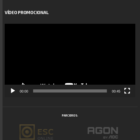
VÍDEO PROMOCIONAL
Reprodutor
de
vídeo
00:00
00:45
PARCEIROS: