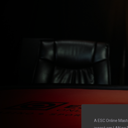
A ESC Online Maste
jogará em LAN na P