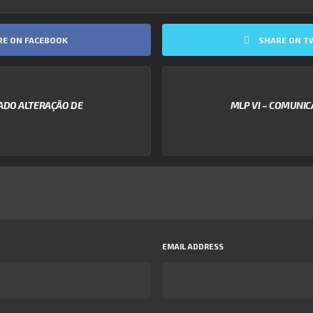
RE ON FACEBOOK
SHARE ON T
ADO ALTERAÇÃO DE
MLP VI – COMUNI
EMAIL ADDRESS