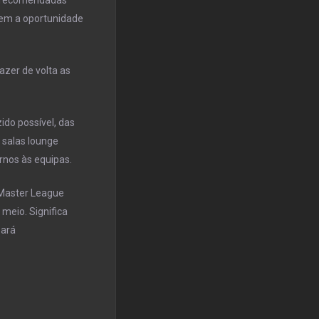
rem a oportunidade
azer de volta as
ido possível, das
 salas lounge
rnos às equipas.
 Master League
 meio. Significa
zará