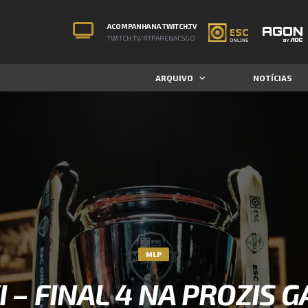
ACOMPANHA NA TWITCH.TV
TWITCH.TV/RTPARENACSGO
ARQUIVO
NOTÍCIAS
MLP
I – FINAL 4 NA PROZIS 