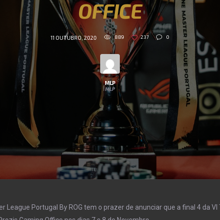
OFFICE
889
237
0
11 OUTUBRO, 2020
MLP
MLP
r League Portugal By ROG tem o prazer de anunciar que a final 4 da V
rozis Gaming Office nos dias 7 e 8 de Novembro.