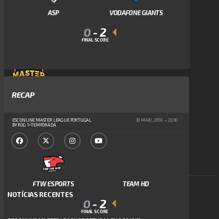
1
2
3
ASP
VODAFONE GIANTS
0
-
2
FINAL SCORE
RECAP
ESC ONLINE MASTER LEAGUE PORTUGAL BY AGON
A MAIOR COMPETIÇÃO DE COUNTER-STRIKE DA PENÍNSULA IBÉRICA
ESC ONLINE MASTER LEAGUE PORTUGAL
30 MAIO, 2018
20:00
BY ROG 1ª TEMPORADA
FTW ESPORTS
TEAM HD
NOTÍCIAS RECENTES
0
-
2
FINAL SCORE