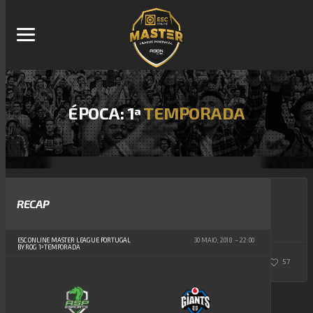
ÉPOCA: 1ª
TEMPORADA
13 MAIO, 2019
RECAP
WRG MASTER COMMUNITY CUP SEASON 1
ESC ONLINE MASTER LEAGUE PORTUGAL
30 MAIO, 2018
22:00
BY ROG 1ª TEMPORADA
0
MLP
57