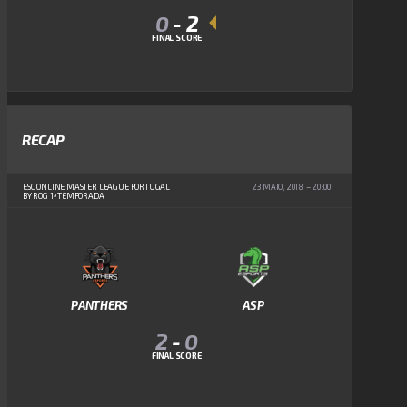
0
-
2
FINAL SCORE
RECAP
ESC ONLINE MASTER LEAGUE PORTUGAL
23 MAIO, 2018
20:00
BY ROG 1ª TEMPORADA
PANTHERS
ASP
2
-
0
FINAL SCORE