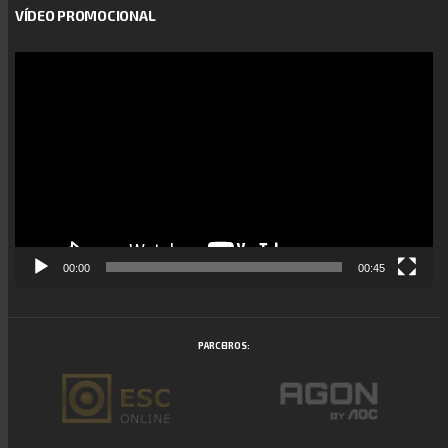
VÍDEO PROMOCIONAL
Reprodutor
de
vídeo
00:00
00:45
PARCEIROS: