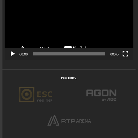
vídeo
00:00
00:45
PARCEIROS: