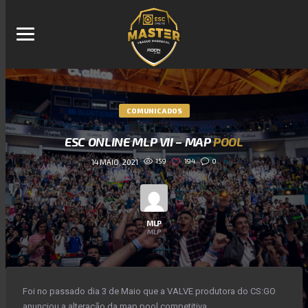
COMUNICADOS
ESC ONLINE MLP VII – MAP
POOL
159
194
0
14 MAIO, 2021
MLP
MLP
Foi no passado dia 3 de Maio que a VALVE produtora do CS:GO
anunciou a alteração da map pool competitiva.