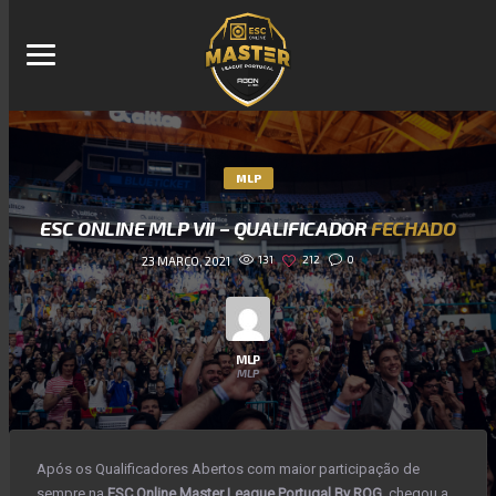
MLP
ESC ONLINE MLP VII – QUALIFICADOR
FECHADO
131
212
0
23 MARÇO, 2021
MLP
MLP
Após os Qualificadores Abertos com maior participação de
sempre na
ESC Online Master League Portugal By ROG
, chegou a