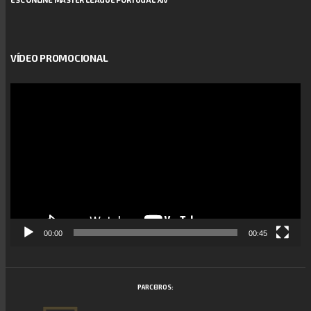
VÍDEO PROMOCIONAL
Reprodutor
de
vídeo
00:00
00:45
PARCEIROS: