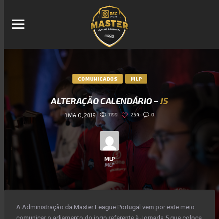
COMUNICADOS
MLP
ALTERAÇÃO CALENDÁRIO –
J5
1199
254
0
1 MAIO, 2019
MLP
MLP
A Administração da Master League Portugal vem por este meio
comunicar o adiamento do jogo referente à Jornada 5 que coloca